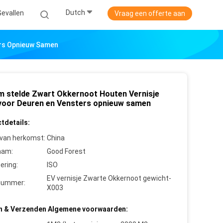
Dutch
Gevallen
Vraag een offerte aan
ers Opnieuw Samen
im stelde Zwart Okkernoot Houten Vernisje
voor Deuren en Vensters opnieuw samen
tdetails:
 van herkomst:
China
aam:
Good Forest
cering:
ISO
EV vernisje Zwarte Okkernoot gewicht-
nummer:
X003
n & Verzenden Algemene voorwaarden: