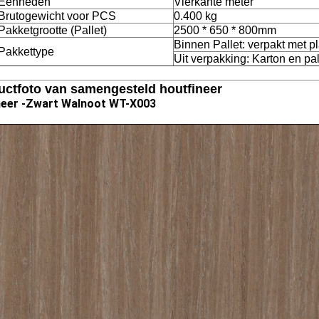
Eenheden
Vierkante meter
Brutogewicht voor PCS
0.400 kg
Pakketgrootte (Pallet)
2500 * 650 * 800mm
Binnen Pallet: verpakt met pl
Pakkettype
Uit verpakking: Karton en pal
uctfoto van samengesteld houtfineer
eer -
Zwart Walnoot WT-X003