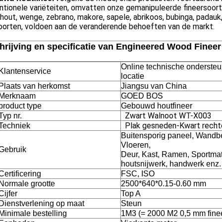
tionele variëteiten, omvatten onze gemanipuleerde fineersoorte
out, wenge, zebrano, makore, sapele, abrikoos, bubinga, padauk
oorten, voldoen aan de veranderende behoeften van de markt.
hrijving en specificatie van Engineered Wood Fineer
Online technische ondersteun
Klantenservice
locatie
Plaats van herkomst
Jiangsu van China
Merknaam
GOED BOS
product type
Gebouwd houtfineer
Zwart Walnoot WT-X003
Typ nr.
Plak gesneden
-
Kwart recht
Techniek
Buitensporig paneel, Wandbe
Vloeren,
Gebruik
Deur, Kast, Ramen, Sportmat
houtsnijwerk, handwerk enz.
Certificering
FSC, ISO
Normale grootte
2500*640*0.15-0.60 mm
Cijfer
Top A
Dienstverlening op maat
Steun
Minimale bestelling
1M3 (= 2000 M2 0,5 mm fine