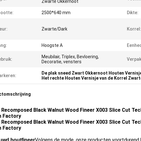
Zwarte Okkernoot
ootte:
2500*640 mm
Dikte:
eur:
Zwarte/Dark
Korrel
ng:
Hoogste A
Eenhe
Meubilair, Triplex, Bevloering,
bruik:
Verpak
Decoratie, vensters
De plak sneed Zwart Okkernoot Houten Vernisj
rkeren:
Het rechte Houten Vernisje van de Korrel Zwar
ctomschrijving
 Recomposed Black Walnut Wood Fineer X003 Slice Cut Tech
 Factory
 Recomposed Black Walnut Wood Fineer X003 Slice Cut Tech
 Factory
Volgens de mode, onze producten voortdurend bi
wd houtfineer