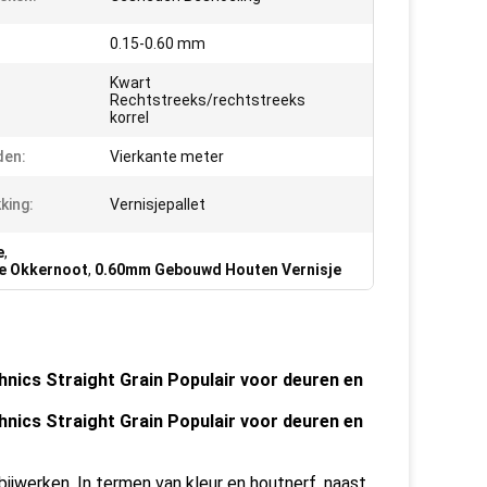
0.15-0.60 mm
Kwart
:
Rechtstreeks/rechtstreeks
korrel
den:
Vierkante meter
king:
Vernisjepallet
e
,
te Okkernoot
,
0.60mm Gebouwd Houten Vernisje
nics Straight Grain Populair voor deuren en
nics Straight Grain Populair voor deuren en
jwerken. In termen van kleur en houtnerf, naast