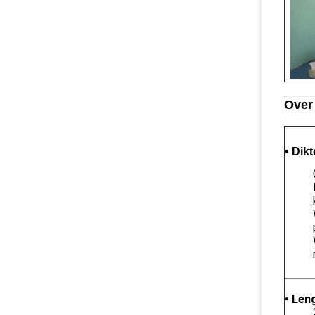
Over
• Dikt
• Len