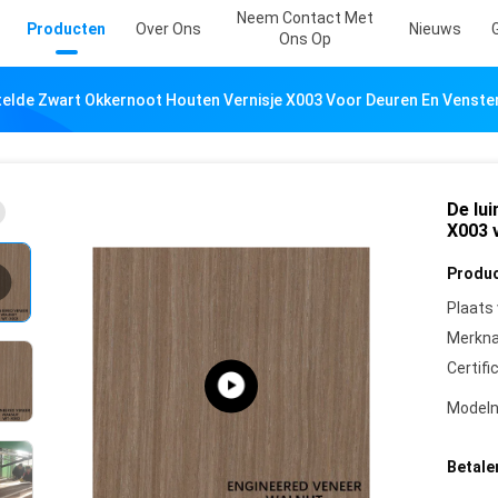
Neem Contact Met
Producten
Over Ons
Nieuws
Ons Op
telde Zwart Okkernoot Houten Vernisje X003 Voor Deuren En Venst
De lu
X003 
Produc
Plaats
Merkn
Certifi
Model
Betale