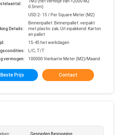
1M3 (het vernisje van =2000 M2
stelaantal:
0.5mm)
USD 2- 15 / Per Square Meter (M2)
Binnenpallet: Binnenpallet: verpakt
king Details:
met plastic zak; Uit inpakkend: Karton
en pallet.
jd:
15-45 het werkdagen
ngscondities:
L/C, T/T
ng vermogen:
100000 Vierkante Meter (M2)/Maand
Beste Prijs
Contact
eken:
Gesneden Besnoeiing