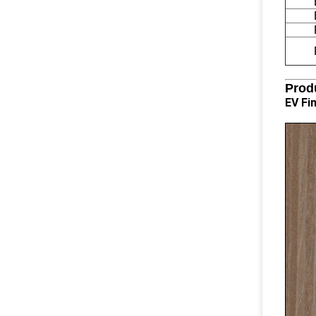
Prod
EV Fin