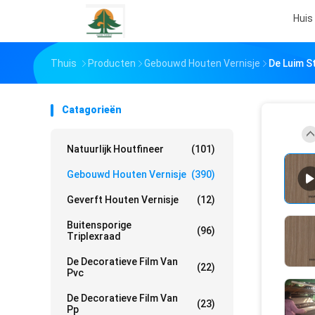
Huis
Thuis
Producten
Gebouwd Houten Vernisje
De Luim S
Catagorieën
Natuurlijk Houtfineer
(101)
Gebouwd Houten Vernisje
(390)
Geverft Houten Vernisje
(12)
Buitensporige
(96)
Triplexraad
De Decoratieve Film Van
(22)
Pvc
De Decoratieve Film Van
(23)
Pp