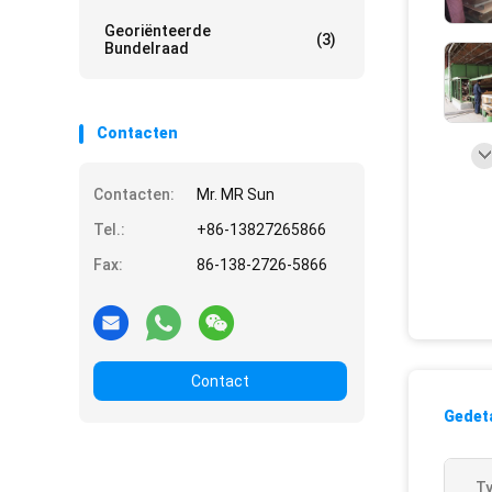
Georiënteerde
(3)
Bundelraad
Contacten
Contacten:
Mr. MR Sun
Tel.:
+86-13827265866
Fax:
86-138-2726-5866
Contact
Gedeta
Ty