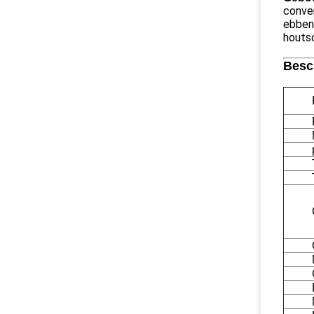
conven
ebbenh
houts
Besc