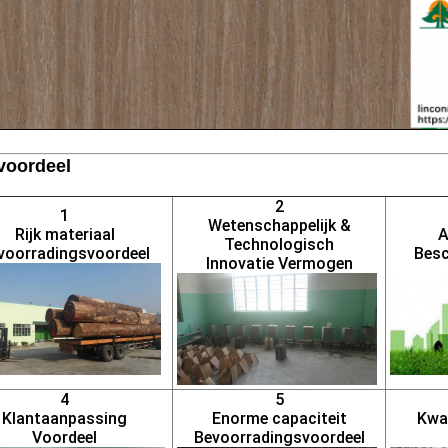
voordeel
2
1
Wetenschappelijk &
Rijk materiaal
A
Technologisch
voorradingsvoordeel
Besc
Innovatie Vermogen
4
5
Klantaanpassing
Enorme capaciteit
Kwal
Voordeel
Bevoorradingsvoordeel