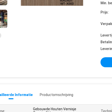
Min. be
Prijs:
Verpak
Leverti
Betali
Leveri
illeerde Informatie
Productomschrijving
Gebouwde Houten Vernisje
pe:
Techni