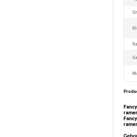
Gr
Kl
Ra
Ge
Ma
Produ
Fancy
ramen
Fancy
ramen
Gebou